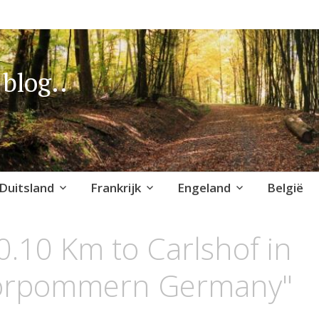
blog..
Duitsland
Frankrijk
Engeland
België
0.10 Km to Carlshof in
orpommern Germany"