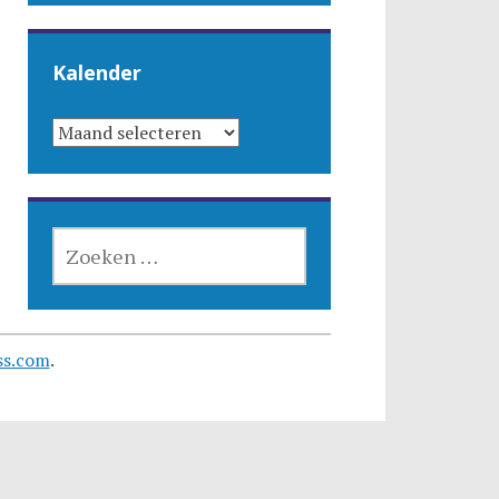
Kalender
KALENDER
ZOEKEN
NAAR:
ss.com
.