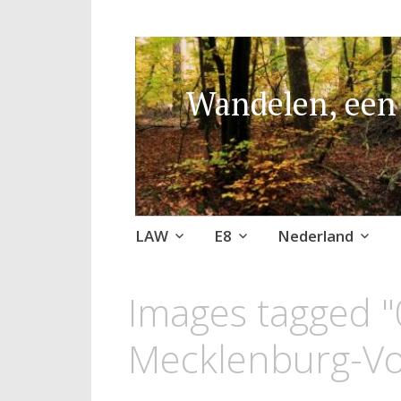
Wandelen, een 
Naar
LAW
E8
Nederland
de
inhoud
Images tagged "
springen
Mecklenburg-V