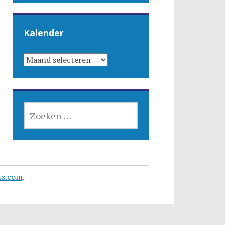
Kalender
KALENDER
ZOEKEN
NAAR:
ss.com
.