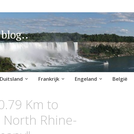
blog..
Duitsland
Frankrijk
Engeland
België
0.79 Km to
n North Rhine-