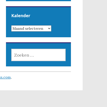
Kalender
KALENDER
ZOEKEN
NAAR:
ss.com
.