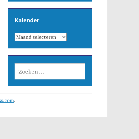
Kalender
KALENDER
ZOEKEN
NAAR:
ss.com
.