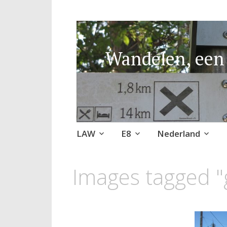
Wandelen, een 
Naar
LAW
E8
Nederland
de
inhoud
Images tagged "
springen