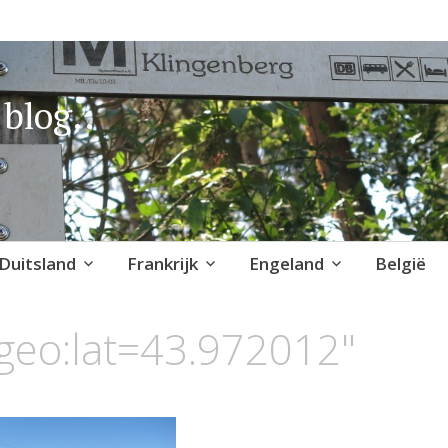
blog..
Duitsland
Frankrijk
Engeland
België
geo:lat=43.972012"