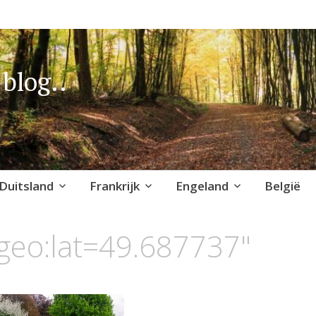
blog..
Duitsland
Frankrijk
Engeland
België
geo:lat=49.687737"