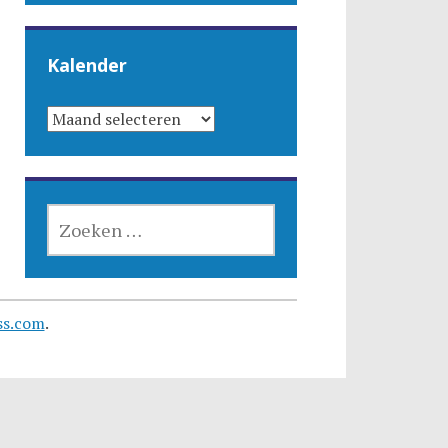
Kalender
KALENDER
ZOEKEN
NAAR:
ss.com
.