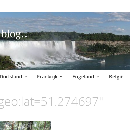
blog..
Duitsland
Frankrijk
Engeland
België
geo:lat=51.274697"