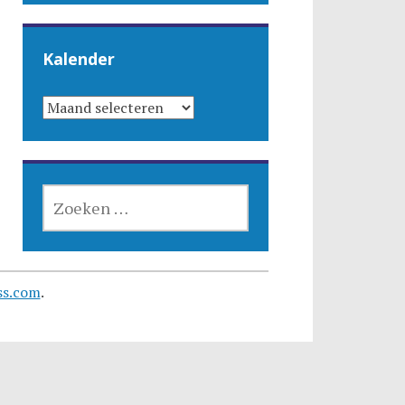
Kalender
KALENDER
ZOEKEN
NAAR:
ss.com
.