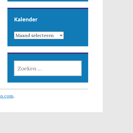
Kalender
KALENDER
ZOEKEN
NAAR:
ss.com
.