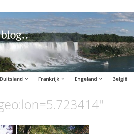
blog..
Duitsland
Frankrijk
Engeland
België
geo:lon=5.723414"