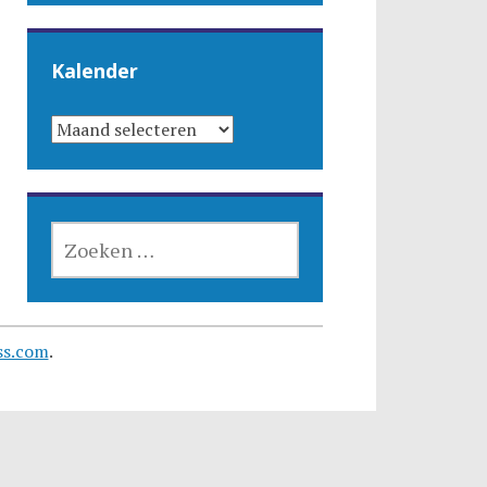
Kalender
KALENDER
ZOEKEN
NAAR:
ss.com
.