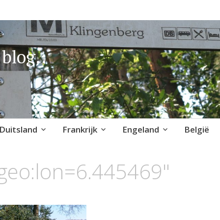
blog..
Duitsland
Frankrijk
Engeland
België
geo:lon=6.445469"