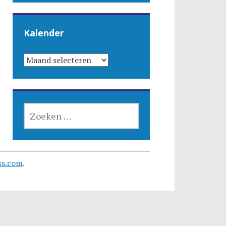
Kalender
KALENDER
ZOEKEN
NAAR:
ss.com
.