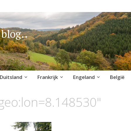
blog..
Duitsland
Frankrijk
Engeland
België
geo:lon=8.148530"