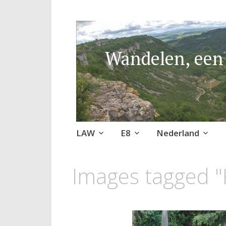
Wandelen, een 
Naar
LAW
E8
Nederland
de
inhoud
Images tagged "
springen