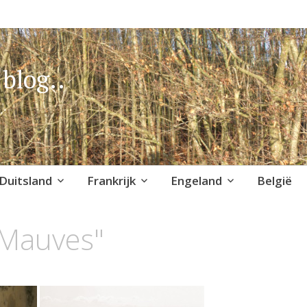
blog..
Duitsland
Frankrijk
Engeland
België
"Mauves"