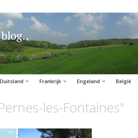
blog..
Duitsland
Frankrijk
Engeland
België
Pernes-les-Fontaines"