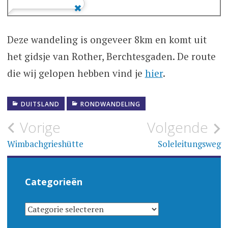
Deze wandeling is ongeveer 8km en komt uit
het gidsje van Rother, Berchtesgaden. De route
die wij gelopen hebben vind je
hier
.
DUITSLAND
RONDWANDELING
Bericht
Vorige
Volgende
navigatie
Wimbachgrieshütte
Soleleitungsweg
Categorieën
CATEGORIEËN