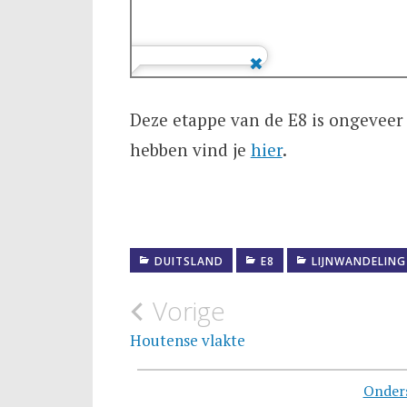
Deze etappe van de E8 is ongeveer 
hebben vind je
hier
.
DUITSLAND
E8
LIJNWANDELING
Bericht
Vorige
navigatie
Houtense vlakte
Onder