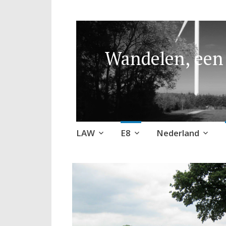
Wandelen, een 
Naar
LAW
E8
Nederland
de
inhoud
springen