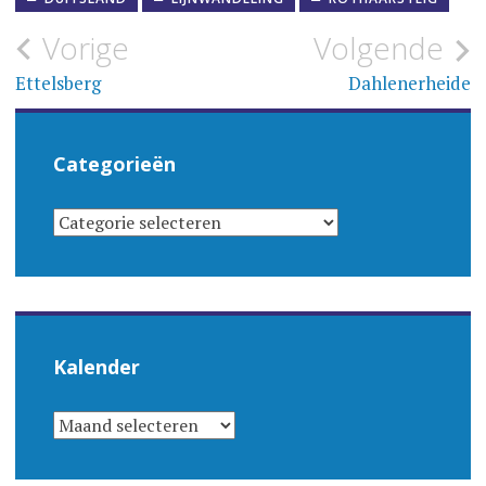
Bericht
Vorige
Volgende
navigatie
Ettelsberg
Dahlenerheide
Categorieën
CATEGORIEËN
Kalender
KALENDER