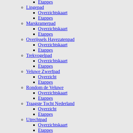
Etappes
Lingepad
Overzichtskaart
Etappes
Marskramerpad
Overzichtskaart
Etappes
Overijssels Havezatenpad
Overzichtskaart
Etappes
Trekvogelpad
Overzichtskaart
Etappes
Veluwe Zwerfpad
Overzicht
Etappes
Rondom de Veluwe
Overzichtskaart
Etappes
Traagste Tocht Nederland
Overzicht
Etappes
Utrechtpad
Overzichtskaart
Etappes