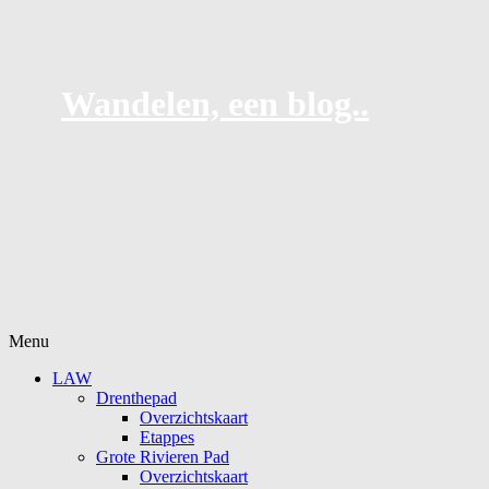
Wandelen, een blog..
Naar
Menu
de
LAW
inhoud
Drenthepad
springen
Overzichtskaart
Etappes
Grote Rivieren Pad
Overzichtskaart