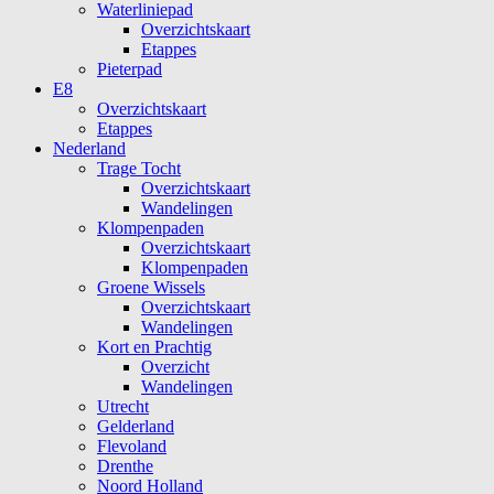
Waterliniepad
Overzichtskaart
Etappes
Pieterpad
E8
Overzichtskaart
Etappes
Nederland
Trage Tocht
Overzichtskaart
Wandelingen
Klompenpaden
Overzichtskaart
Klompenpaden
Groene Wissels
Overzichtskaart
Wandelingen
Kort en Prachtig
Overzicht
Wandelingen
Utrecht
Gelderland
Flevoland
Drenthe
Noord Holland