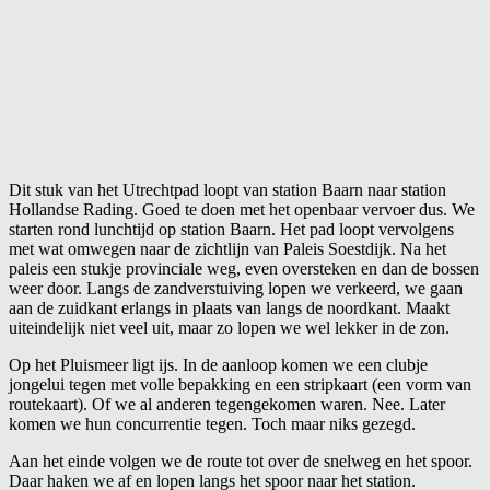
Dit stuk van het Utrechtpad loopt van station Baarn naar station
Hollandse Rading. Goed te doen met het openbaar vervoer dus. We
starten rond lunchtijd op station Baarn. Het pad loopt vervolgens
met wat omwegen naar de zichtlijn van Paleis Soestdijk. Na het
paleis een stukje provinciale weg, even oversteken en dan de bossen
weer door. Langs de zandverstuiving lopen we verkeerd, we gaan
aan de zuidkant erlangs in plaats van langs de noordkant. Maakt
uiteindelijk niet veel uit, maar zo lopen we wel lekker in de zon.
Op het Pluismeer ligt ijs. In de aanloop komen we een clubje
jongelui tegen met volle bepakking en een stripkaart (een vorm van
routekaart). Of we al anderen tegengekomen waren. Nee. Later
komen we hun concurrentie tegen. Toch maar niks gezegd.
Aan het einde volgen we de route tot over de snelweg en het spoor.
Daar haken we af en lopen langs het spoor naar het station.