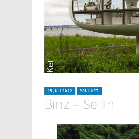
15 JULI 2012
PAUL KET
Binz – Sellin