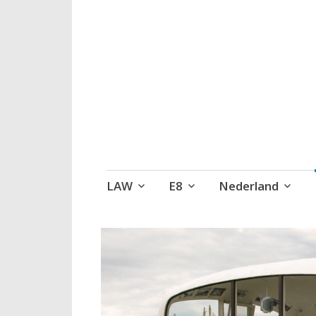
Wandelen, een 
Naar
LAW
E8
Nederland
de
inhoud
springen