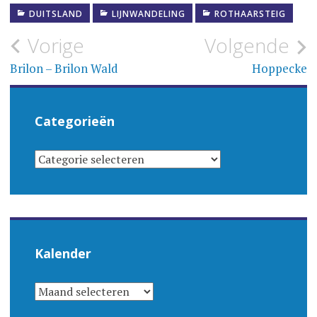
DUITSLAND
LIJNWANDELING
ROTHAARSTEIG
Bericht
Vorige
Volgende
navigatie
Brilon – Brilon Wald
Hoppecke
Categorieën
CATEGORIEËN
Kalender
KALENDER