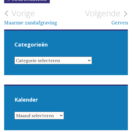
Bericht
Vorige
Volgende
navigatie
Maarnse zandafgraving
Gerven
Categorieën
CATEGORIEËN
Kalender
KALENDER