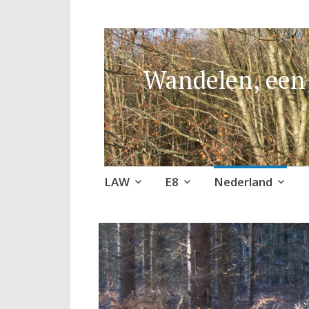
Wandelen, een 
Naar
LAW
E8
Nederland
de
inhoud
springen