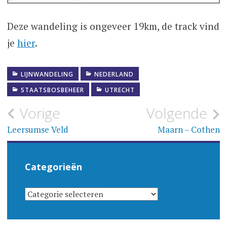
Deze wandeling is ongeveer 19km, de track vind
je
hier
.
LIJNWANDELING
NEDERLAND
STAATSBOSBEHEER
UTRECHT
Bericht
Vorige
Volgende
navigatie
Leersumse Veld
Maarn – Cothen
Categorieën
CATEGORIEËN