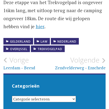
Deze etappe van het Trekvogelpad is ongeveer
16km lang, met uitloop terug naar de camping
ongeveer 18km. De route die wij gelopen
hebben vind je
hier
.
GELDERLAND
LAW
NEDERLAND
OVERIJSSEL
TREKVOGELPAD
Bericht
Vorige
Volgende
navigatie
Leerdam – Beesd
Zendvelderweg – Enschede
Categorieën
CATEGORIEËN