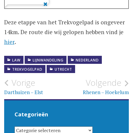
Deze etappe van het Trekvogelpad is ongeveer
14km. De route die wij gelopen hebben vind je
hier
.
LAW
LIJNWANDELING
NEDERLAND
TREKVOGELPAD
UTRECHT
Bericht
Vorige
Volgende
navigatie
Darthuizen – Elst
Rhenen – Hoekelum
Categorieën
CATEGORIEËN