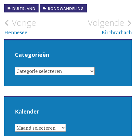
DUITSLAND
RONDWANDELING
Bericht
Vorige
Volgende
navigatie
Hennesee
Kirchrarbach
Categorieën
CATEGORIEËN
Kalender
KALENDER