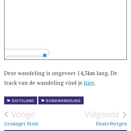
Deze wandeling is ongeveer 14,5km lang. De
track van de wandeling vind je
hier
.
DUITSLAND
RONDWANDELING
Bericht
Vorige
Volgende
navigatie
Gessinger Stein
Finsterbergen