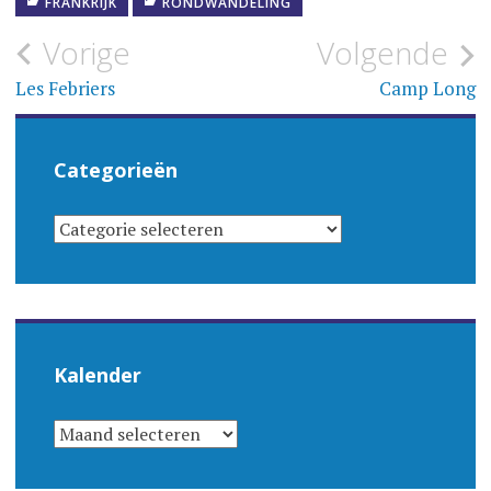
FRANKRIJK
RONDWANDELING
Bericht
Vorige
Volgende
navigatie
Les Febriers
Camp Long
Categorieën
CATEGORIEËN
Kalender
KALENDER