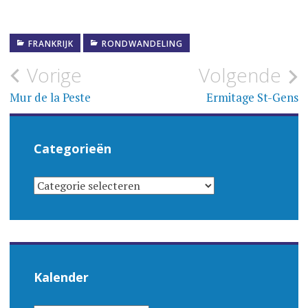
FRANKRIJK
RONDWANDELING
Bericht
Vorige
Volgende
navigatie
Mur de la Peste
Ermitage St-Gens
Categorieën
CATEGORIEËN
Kalender