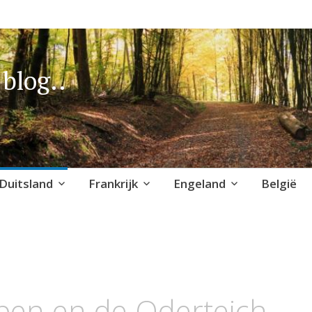
blog..
Duitsland
Frankrijk
Engeland
België
pen en de Oderteich