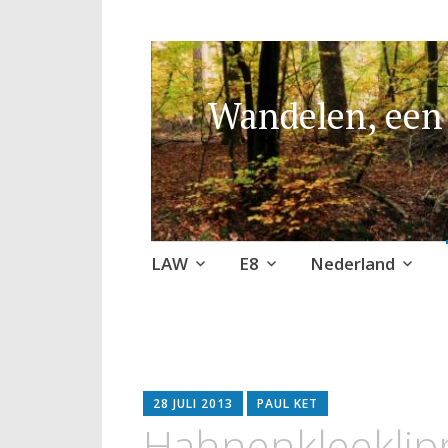
Wandelen, een 
Naar
LAW
E8
Nederland
de
inhoud
springen
28 JULI 2013
PAUL KET
Hahnenkleeklip