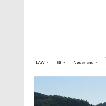
Wandelen, een 
Naar
LAW
E8
Nederland
de
inhoud
springen