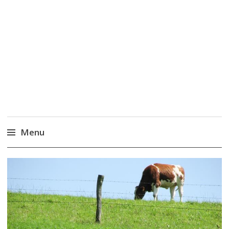
Wandelen, een
blog..
Menu
Naar
de
inhoud
springen