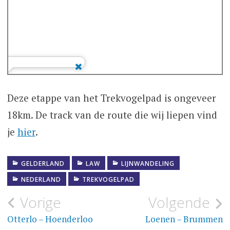
Deze etappe van het Trekvogelpad is ongeveer
18km. De track van de route die wij liepen vind
je
hier
.
GELDERLAND
LAW
LIJNWANDELING
NEDERLAND
TREKVOGELPAD
Bericht
Vorige
Volgende
navigatie
Otterlo – Hoenderloo
Loenen – Brummen