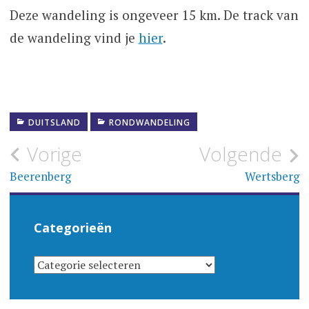
Deze wandeling is ongeveer 15 km. De track van
de wandeling vind je
hier
.
DUITSLAND
RONDWANDELING
Bericht
Vorige
Volgende
navigatie
Beerenberg
Wertsberg
Categorieën
CATEGORIEËN