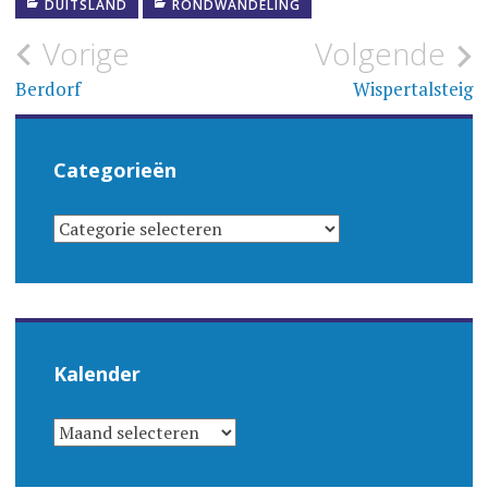
DUITSLAND
RONDWANDELING
Bericht
Vorige
Volgende
navigatie
Berdorf
Wispertalsteig
Categorieën
CATEGORIEËN
Kalender
KALENDER