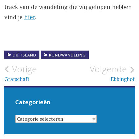
track van de wandeling die wij gelopen hebben
vind je
hier
.
DUITSLAND
RONDWANDELING
Bericht
Vorige
Volgende
navigatie
Grafschaft
Ebbinghof
Categorieën
CATEGORIEËN