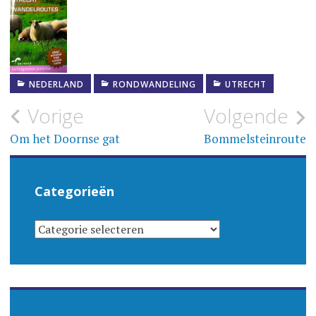
NEDERLAND
RONDWANDELING
UTRECHT
Bericht
Vorige
Volgende
navigatie
Om het Doornse gat
Bommelsteinroute
Categorieën
CATEGORIEËN