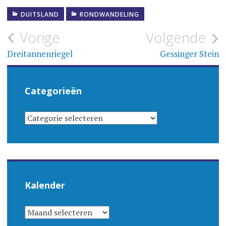
DUITSLAND
RONDWANDELING
Bericht
Vorige
Volgende
navigatie
Dreitannenriegel
Gessinger Stein
Categorieën
CATEGORIEËN
Kalender
KALENDER