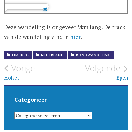
Deze wandeling is ongeveer 9km lang. De track
van de wandeling vind je
hier
.
LIMBURG
NEDERLAND
RONDWANDELING
Bericht
Vorige
Volgende
navigatie
Holset
Epen
Categorieën
CATEGORIEËN