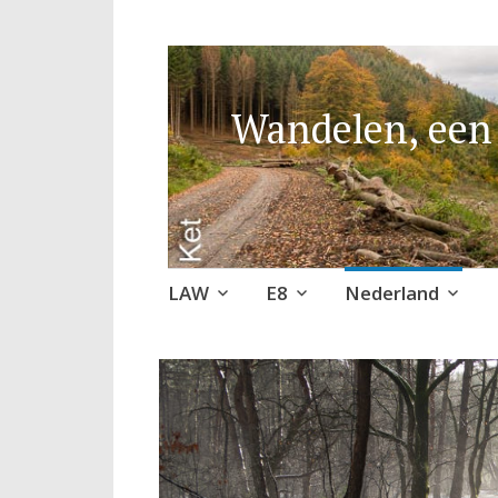
Wandelen, een 
Naar
LAW
E8
Nederland
de
inhoud
springen