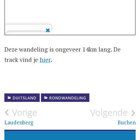
Deze wandeling is ongeveer 14km lang. De
track vind je
hier
.
DUITSLAND
RONDWANDELING
Bericht
Vorige
Volgende
navigatie
Laudenberg
Buchen