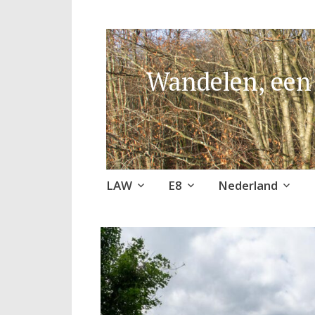
Wandelen, een 
Naar
LAW
E8
Nederland
de
inhoud
springen