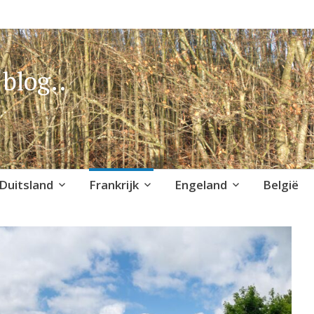
blog..
Duitsland
Frankrijk
Engeland
België