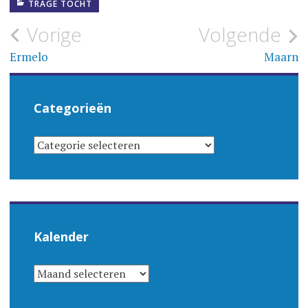
TRAGE TOCHT
Bericht
Vorige
Volgende
navigatie
Ermelo
Maarn
Categorieën
CATEGORIEËN
Kalender
KALENDER