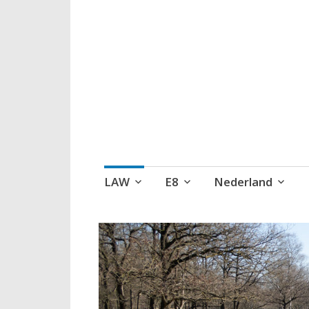
Wandelen, een 
Naar
LAW
E8
Nederland
de
inhoud
springen