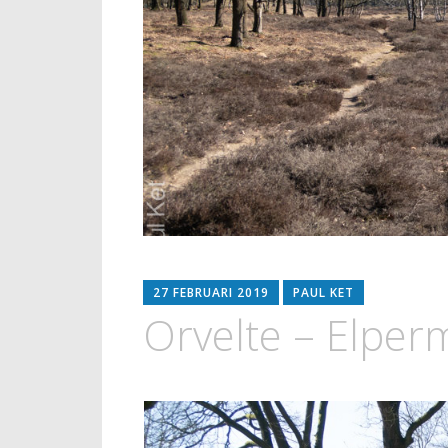
27 FEBRUARI 2019
PAUL KET
Orvelte – Elper