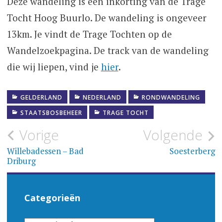
Deze wandeling is een inkorting van de Trage
Tocht Hoog Buurlo. De wandeling is ongeveer
13km. Je vindt de Trage Tochten op de
Wandelzoekpagina. De track van de wandeling
die wij liepen, vind je
hier
.
GELDERLAND
NEDERLAND
RONDWANDELING
STAATSBOSBEHEER
TRAGE TOCHT
Bericht
Vorige
Volgende
navigatie
Willebadessen – Bad
Soesterberg
Driburg
Categorieën
CATEGORIEËN