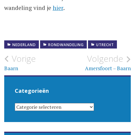
wandeling vind je
hier
.
NEDERLAND
RONDWANDELING
UTRECHT
Bericht
Vorige
Volgende
navigatie
Baarn
Amersfoort – Baarn
Categorieën
CATEGORIEËN