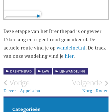
Deze etappe van het Drenthepad is ongeveer
17km lang en is geel-rood gemarkeerd. De
actuele route vind je op
wandelnet.nl
. De track
van onze wandeling vind je
hier
.
DRENTHEPAD
LAW
LIJNWANDELING
Bericht
Vorige
Volgende
navigatie
Diever – Appelscha
Norg – Roden
Categorieën