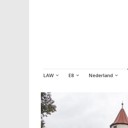
Wandelen, een 
Naar
LAW
E8
Nederland
de
inhoud
springen