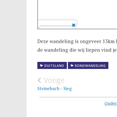
Deze wandeling is ongeveer 13km l
de wandeling die wij liepen vind j
DUITSLAND
RONDWANDELING
Bericht
Vorige
navigatie
Steinebach – Sieg
Onder