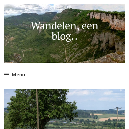
Wandelen, een
blog..
Menu
Naar
de
inhoud
springen