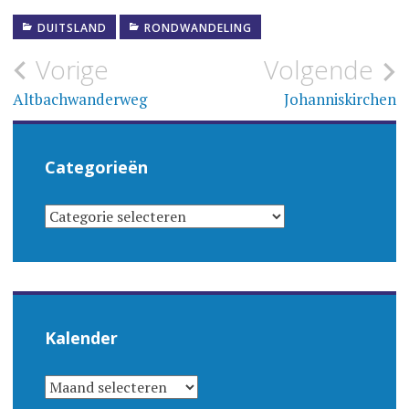
DUITSLAND
RONDWANDELING
Bericht
Vorige
Volgende
navigatie
Altbachwanderweg
Johanniskirchen
Categorieën
CATEGORIEËN
Kalender
KALENDER