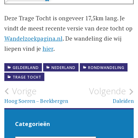
Deze Trage Tocht is ongeveer 17,5km lang. Je
vindt de meest recente versie van deze tocht op
Wandelzoekpagina.nl
. De wandeling die wij
liepen vind je
hier
.
GELDERLAND
NEDERLAND
RONDWANDELING
TRAGE TOCHT
Bericht
Vorige
Volgende
navigatie
Hoog Soeren – Beekbergen
Daleiden
Categorieën