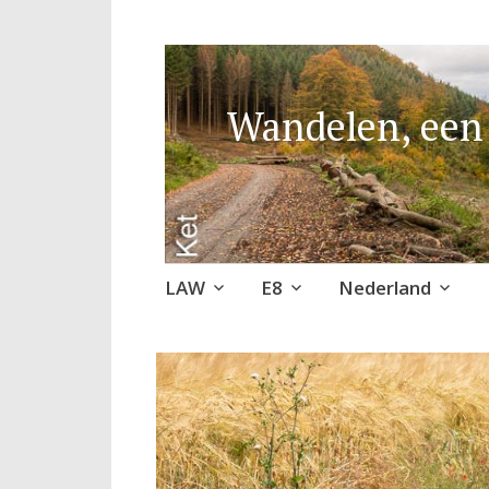
Wandelen, een 
Naar
LAW
E8
Nederland
de
inhoud
springen