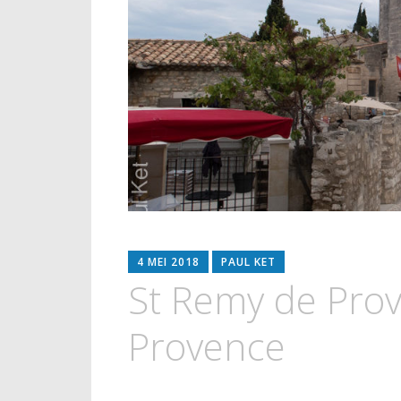
4 MEI 2018
PAUL KET
St Remy de Pro
Provence