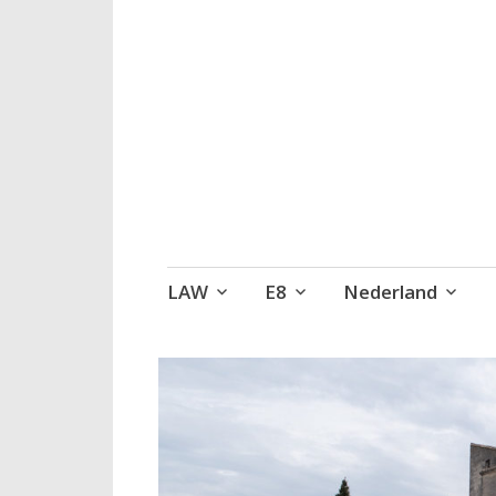
Wandelen, een 
Naar
LAW
E8
Nederland
de
inhoud
springen